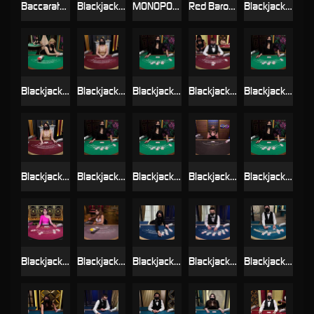
Baccarat_Squeeze
Blackjack_B
MONOPOLY Roll'em
Red Baron RNG
Blackjack_C
Blackjack_D
Blackjack_Diamond_VIP
Blackjack_E
Blackjack_Fortune_VIP
Blackjack_G
Blackjack_Grand_VIP
Blackjack_H
Blackjack_I
Blackjack_Infinite
Blackjack_J
Blackjack_Party
Blackjack_Platinum_VIP
Blackjack_Silver_1
Blackjack_Silver_2
Blackjack_Silver_3