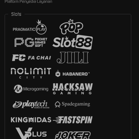
Platform Penyedia Layanan
Slots