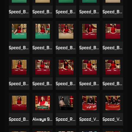
Speed_Baccarat_C
Speed_Baccarat_D
Speed_Baccarat_E
Speed_Baccarat_F
Speed_Baccarat_G
Speed_Baccarat_H
Speed_Baccarat_I
Speed_Baccarat_J
Speed_Baccarat_k
Speed_Baccarat_L
Speed_Baccarat_N
Speed_Baccarat_O
Speed_Baccarat_P
Speed_Baccarat_Q
Speed_Baccarat_R
Speed_Baccarat_S
Always 9 Baccarat
Speed_Roulette
Speed_VIP_Blackjack_A
Speed_VIP_Blackjack_B