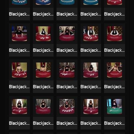
Blackjack_Silver_4
Blackjack_Silver_5
Blackjack_Silver_6
Blackjack_Silver_7
Blackjack_VIP_A
Blackjack_VIP_Alpha
Blackjack_VIP_B
Blackjack_VIP_Beta
Blackjack_VIP_C
Blackjack_VIP_D
Blackjack_VIP_E
Blackjack_VIP_G
Blackjack_VIP_Gamma
Blackjack_VIP_H
Blackjack_VIP_I
Blackjack_VIP_L
Blackjack_VIP_M
Blackjack_VIP_N
Blackjack_VIP_Q
Blackjack_VIP_x