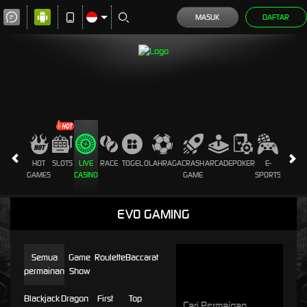
MASUK
DAFTAR
HOT
SLOTS
LIVE
RACE
TOGEL
OLAHRAGA
CRASH
ARCADE
POKER
E-
SABUN
GAMES
CASINO
GAME
SPORTS
AYAM
EVO GAMING
Semua
Game
Roulette
Baccarat
permainan
Show
Blackjack
Dragon
First
Top