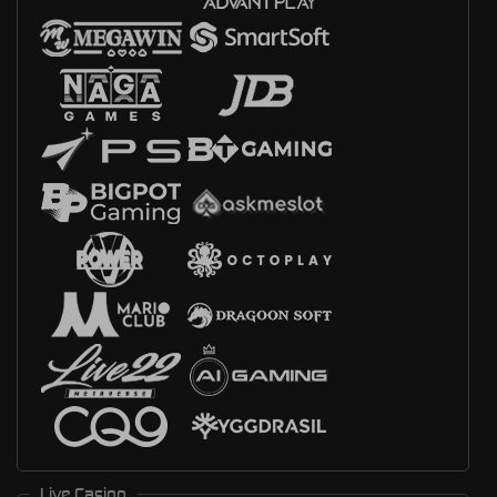
Live Casino