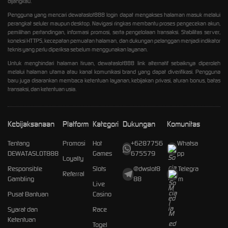
dijangkau.
Pengguna yang mencari dewataslot888 login dapat mengakses halaman masuk melalui
perangkat seluler maupun desktop. Navigasi ringkas membantu proses pengecekan akun,
pemilihan pertandingan, informasi promosi, serta pengelolaan transaksi. Stabilitas server,
koneksi HTTPS, kecepatan pemuatan halaman, dan dukungan pelanggan menjadi indikator
teknis yang perlu diperiksa sebelum menggunakan layanan.
Untuk menghindari halaman tiruan, dewataslot888 link alternatif sebaiknya diperoleh
melalui halaman utama atau kanal komunikasi brand yang dapat diverifikasi. Pengguna
baru juga disarankan membaca ketentuan layanan, kebijakan privasi, aturan bonus, batas
transaksi, dan ketentuan usia.
Kebijaksanaan
Platform
Kategori
Dukungan
Komunitas
Tentang
Promosi
Hot
+6287756
Whatsa
DEWATASLOT888
Games
675579
pp
Loyalty
Responsible
Slots
@dwslot8
Telegra
Referral
Gambling
88
m
Live
Pusat Bantuan
Casino
Syarat dan
Race
Ketentuan
Togel