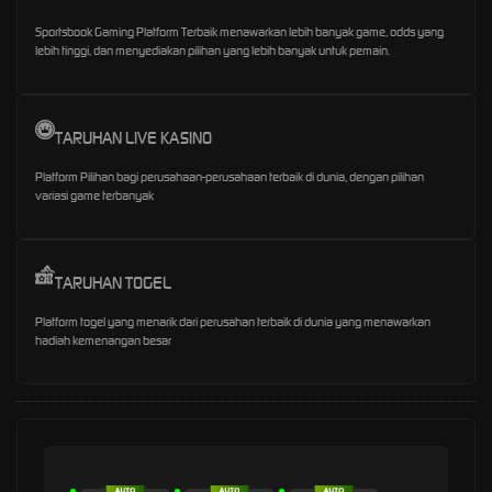
Sportsbook Gaming Platform Terbaik menawarkan lebih banyak game, odds yang
lebih tinggi, dan menyediakan pilihan yang lebih banyak untuk pemain.
TARUHAN LIVE KASINO
Platform Pilihan bagi perusahaan-perusahaan terbaik di dunia, dengan pilihan
variasi game terbanyak
TARUHAN TOGEL
Platform togel yang menarik dari perusahan terbaik di dunia yang menawarkan
hadiah kemenangan besar