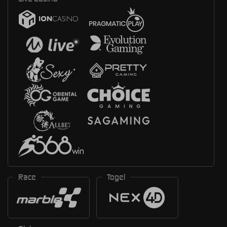
Race
Togel