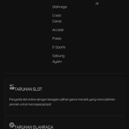
Olahraga
Crash
Game
Arcade
Poker
E-Sports
Sabung
Ayam
TARUHAN SLOT
Penyedia slot online dengan beragam pilihan game menarik yang memudahkan
pemain untuk mencapai jackpot
TARUHAN OLAHRAGA