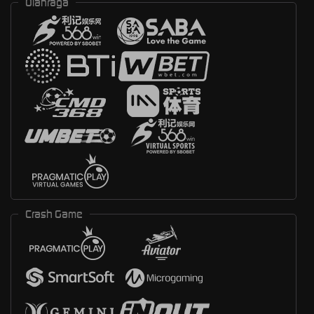
Olahraga
Crash Game