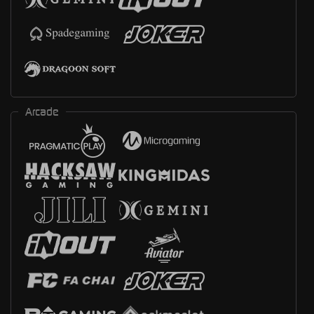
Arcade