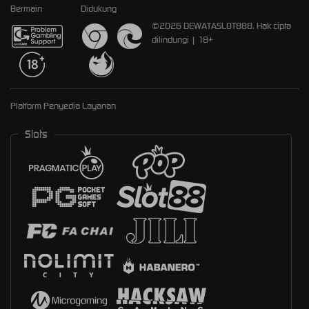
Bermain
Didukung
©2026 DEWATASLOT888. Hak cipta
dilindungi | 18+
Platform Penyedia Layanan
Slots