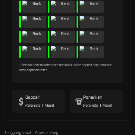
* Selama bank maintenance dan bank offline deposit dan penarikan
tidak dapat diproses
Deposit
Penarikan
Rata-rata 1 Menit
Rata-rata 1 Menit
Tanggung Jawab
Browser Yang