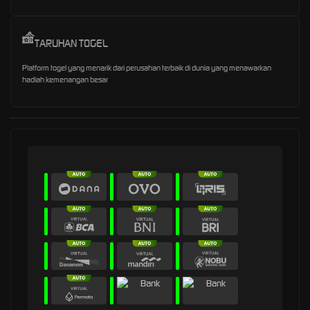
TARUHAN TOGEL
Platform togel yang menarik dari perusahan terbaik di dunia yang menawarkan
hadiah kemenangan besar