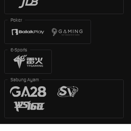
Poker
E-Sports
Sabung Ayam