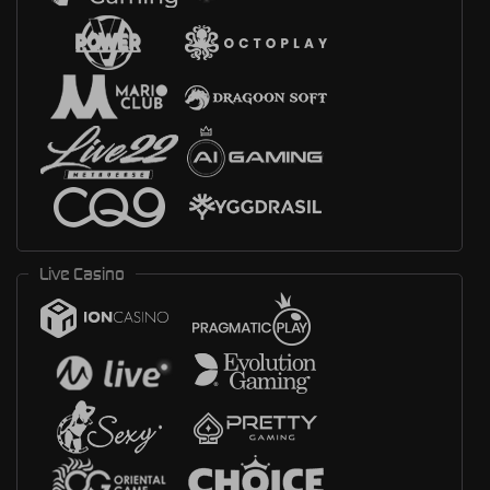
Live Casino