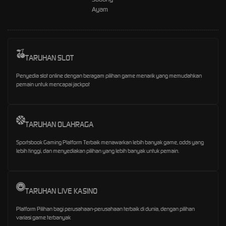
Ayam
TARUHAN SLOT
Penyedia slot online dengan beragam pilihan game menarik yang memudahkan
pemain untuk mencapai jackpot
TARUHAN OLAHRAGA
Sportsbook Gaming Platform Terbaik menawarkan lebih banyak game, odds yang
lebih tinggi, dan menyediakan pilihan yang lebih banyak untuk pemain.
TARUHAN LIVE KASINO
Platform Pilihan bagi perusahaan-perusahaan terbaik di dunia, dengan pilihan
variasi game terbanyak