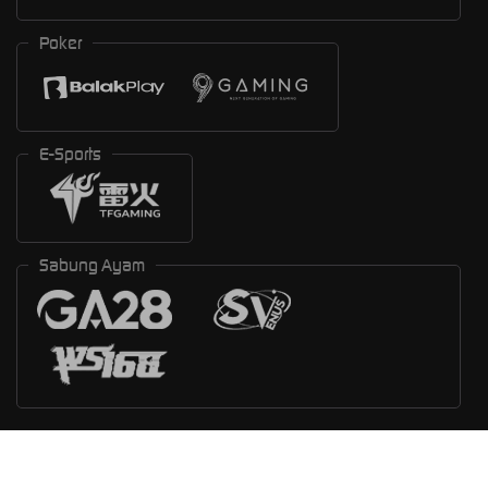
Poker
E-Sports
Sabung Ayam