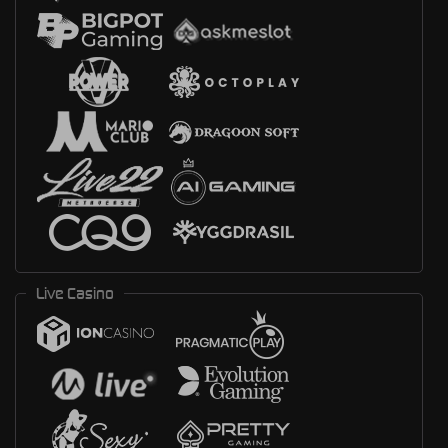
Live Casino