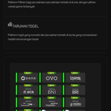
Platform Pilihan bagi perusahaan-perusahaan terbaik di dunia, dengan pilihan
variasi game terbanyak
TARUHAN TOGEL
Platform togel yang menarik dari perusahan terbaik di dunia yang menawarkan
hadiah kemenangan besar