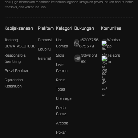
baru juga disarankan membaca ketentuan layanan, kebijakan privasi, aturan bonus, batas
transaksi, dan ketentuan usia.
Kebijaksanaan
Platform
Kategori
Dukungan
Komunitas
Tentang
Promosi
Hot
+6287756
Whatsa
DEWATASLOT888
Games
675579
pp
Loyalty
Responsible
Slots
@dwslot8
Telegra
Referral
Gambling
88
m
Live
Pusat Bantuan
Casino
Syarat dan
Race
Ketentuan
Togel
Olahraga
Crash
Game
Arcade
Poker