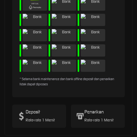
* Selama bank maintenance dan bank offline deposit dan penarikan
tidak dapat diproses
Deposit
Penarikan
Rata-rata 1 Menit
Rata-rata 1 Menit