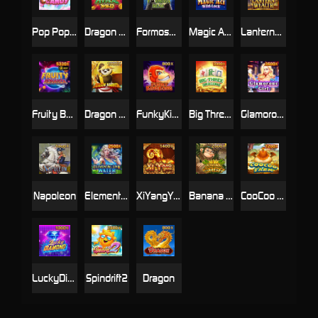
Pop Pop Candy
Dragon Soar - Hyper Wild
Formosa Bear
Magic Ace WILD LOCK
LanternWealth
Fruity Bonanza
Dragon Warrior
FunkyKingKong
Big Three Dragons
Glamorous Girl
Napoleon
Elemental Link Water
XiYangYang
Banana Saga
CooCoo Farm
LuckyDiamond
Spindrift2
Dragon