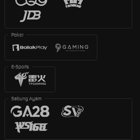
Poker
E-Sports
Sabung Ayam