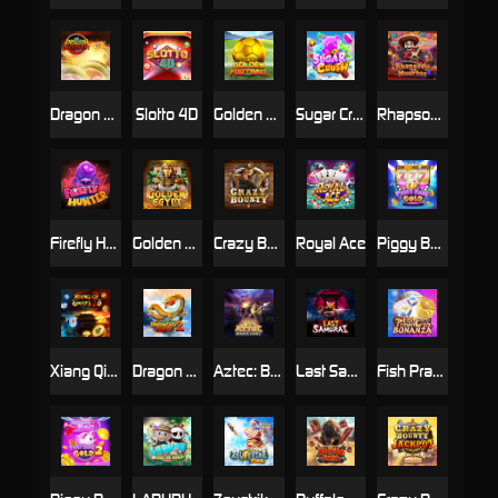
Dragon Chi’s Quest
Slotto 4D
Golden Football
Sugar Crush
Rhapsody of Muertos
Firefly Hunter
Golden Egypt
Crazy Bounty
Royal Ace
Piggy Bank Gold
Xiang Qi Ways 2
Dragon Chi's Quest 2
Aztec: Bonus Hunt
Last Samurai
Fish Prawn Crab Bonanza