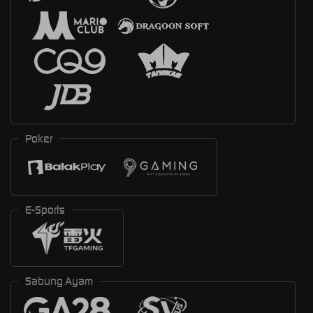
Poker
E-Sports
Sabung Ayam