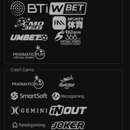
Crash Game