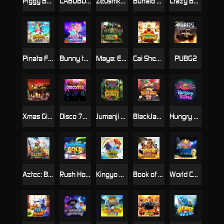
Piggy Bank Gold 2
LABUBU: Fall In Wild
Zeustrike Xmas
Buffalo Rush
Crazy Bounty: Jackpot
Pinata Fest
Bunny to the Moon
Maya: Elemental Totem 2
Cai Shen Fortune
PUBG2
Xmas Gift Delight
Disco 777
Jumanji Bonanza
BlackJack21
Hungry Slime
Aztec: Bonus Hunt 2 Xmas
Rush Hour Gold
Kingyo Riches
Book of Safari
World Cup Final