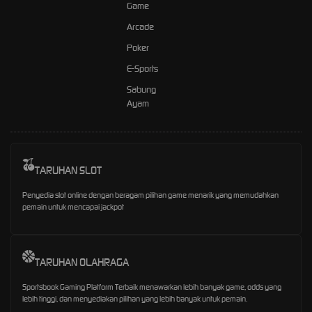
Game
Arcade
Poker
E-Sports
Sabung
Ayam
TARUHAN SLOT
Penyedia slot online dengan beragam pilihan game menarik yang memudahkan
pemain untuk mencapai jackpot
TARUHAN OLAHRAGA
Sportsbook Gaming Platform Terbaik menawarkan lebih banyak game, odds yang
lebih tinggi, dan menyediakan pilihan yang lebih banyak untuk pemain.