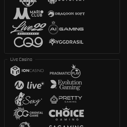
Live Casino