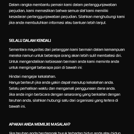
Dalam rangka membantu pemain kami dalam pertanggunjawaban
perjudian, kami memastikan bahwa semua staf kami memiliki
kesadaran pertanggunjawaban perjudian. Silahkan menghubungi kami
jika anda membutuhkan informasi atau bantuan lebih lanjut.
SELALU DALAM KENDALI
Sementara mayoritas dari pelanggan kami bermain dalam kemampuan
mereka namun untuk beberapa orang akan lebih sulit membatasi diri.
Untuk mengendalikan kebiasaan bermain anda kami meminta anda
untuk mengingat beberapa poin di bawah ini:
Hindari mengejar kekalahan.
Hanya bertaruh jika anda yakin dapat menutup kekalahan anda.
Selalu perhatikan waktu dan mengamati penggunaan dana anda.
Jika anda ingin berbicara dengan seseorang yang berkaitan dengan
taruhan anda, silahkan hubungi satu dari organisasi yang tertera di
bawah ini.
APAKAH ANDA MEMILIKI MASALAH?
Jika taruhan anda berdampak buruk terhadap hidup anda atau hidup