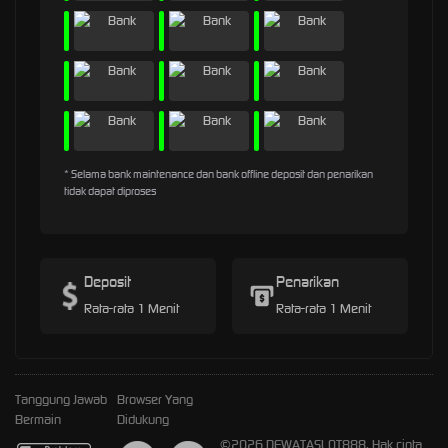
* Selama bank maintenance dan bank offline deposit dan penarikan
tidak dapat diproses
Deposit
Penarikan
Rata-rata 1 Menit
Rata-rata 1 Menit
Tanggung Jawab
Browser Yang
Bermain
Didukung
©2026 DEWATASLOT888. Hak cipta