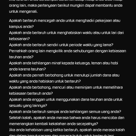
orang lain, maka pertanyaan berikut mungkin dapat membantu anda
untuk mengenali.
Apakah bertaruh mencegah anda untuk menghadiri pekerjaan atau
kampus anda?
Apakah anda bertaruh untuk menghabiskan waktu atau untuk lari dari
kebosanan?
Apakah anda bertaruh sendiri untuk periode waktu yang lama?
Pernahkah orang lain mengkritik anda sehubungan dengan kebiasaan
taruhan anda?
Apakah anda kehilangan minat kepada keluarga, teman atau hobi
anda karena taruhan?
Apakah anda pernah berbohong untuk menutupi jumlah dana atau
waktu yang anda habiskan untuk bertaruh?
Apakah anda berbohong, mencuri atau meminjam untuk memelihara
kebiasaan bertaruh anda?
Apakah anda enggan untuk menggunakan dana taruhan anda untuk
sesuatu yang lainnya?
Apakah anda bertaruh sampai anda kehilangan semua uang anda?
Setelah kalah, apakah anda merasa bahwa anda harus mencoba dan
memenangkan kembali kekalahan anda secepatnya?
Jika anda kehabisan uang ketika bertaruh, apakah anda merasa kalah
dan dalam keputusasaan dan merasa butuh untuk bertaruh lagi